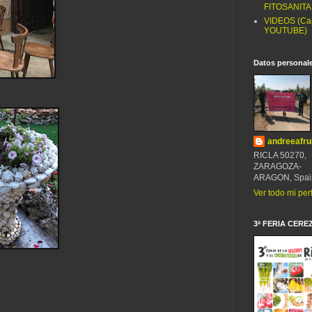
FITOSANITA
VIDEOS (Ca
YOUTUBE)
Datos personal
andreeafru
RICLA 50270,
ZARAGOZA-
ARAGON, Spai
Ver todo mi perf
3ª FERIA CERE