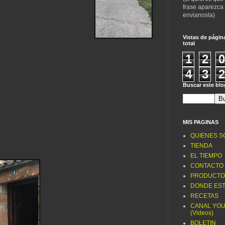
frase aparezca
envianosla)
Vistas de págin
total
1
2
0
4
3
2
Buscar este blo
MIS PAGINAS
QUIENES 
TIENDA
EL TIEMPO
CONTACTO
PRODUCTO
DONDE ES
RECETAS
CANAL YO
(Videos)
BOLETIN