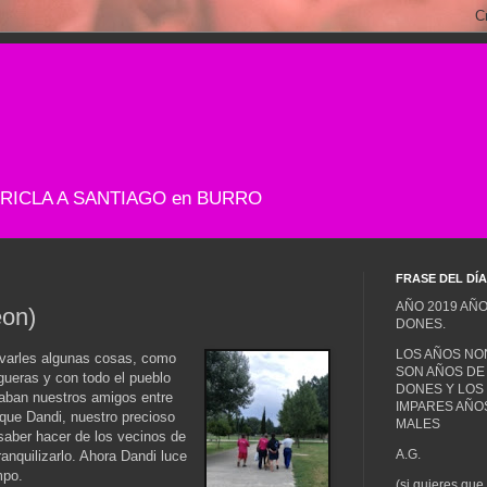
+ DE RICLA A SANTIAGO en BURRO
FRASE DEL DÍA
AÑO 2019 AÑO
on)
DONES.
LOS AÑOS NO
levarles algunas cosas, como
SON AÑOS DE
ogueras y con todo el pueblo
DONES Y LOS
aban nuestros amigos entre
IMPARES AÑO
s que Dandi, nuestro precioso
MALES
 saber hacer de los vecinos de
A.G.
ranquilizarlo. Ahora Dandi luce
mpo.
(si quieres que 